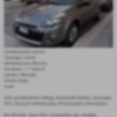
Caratteristiche veicolo:
Tipologia: 5 posti
Alimentazione: Benzina
Cilindrata: 1.1 Turbo B
Cambio: Manuale
Colore: Grigio
scuro
Altre caratteristiche: Airbag, Alzacristalli Elettrici, Autoradio,
GPS, Chiusura Centralizzata, Climatizzatore, Servosterzo.
Km illimitati. Assic.RCA- conducente, ass. stradale.