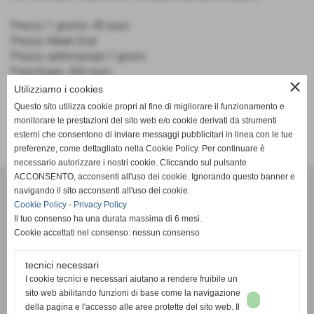
Prezzo 1 giorno: 40 euro
Prezzo Week End:
Prezzo settimanale 7 giorni:
Franchigia: 300 euro
close
Utilizziamo i cookies
Questo sito utilizza cookie propri al fine di migliorare il funzionamento e
monitorare le prestazioni del sito web e/o cookie derivati da strumenti
esterni che consentono di inviare messaggi pubblicitari in linea con le tue
preferenze, come dettagliato nella Cookie Policy. Per continuare è
necessario autorizzare i nostri cookie. Cliccando sul pulsante
ACCONSENTO, acconsenti all'uso dei cookie. Ignorando questo banner e
AR Noleggio
navigando il sito acconsenti all'uso dei cookie.
Cookie Policy
-
Privacy Policy
Via Sardegna, 1 - Ispica (RG)
Il tuo consenso ha una durata massima di 6 mesi.
Cookie accettati nel consenso: nessun consenso
Telefono:
334.2269777
tecnici necessari
Email:
info@arnoleggio.it
I cookie tecnici e necessari aiutano a rendere fruibile un
sito web abilitando funzioni di base come la navigazione
P. IVA: 00560450884
della pagina e l'accesso alle aree protette del sito web. Il